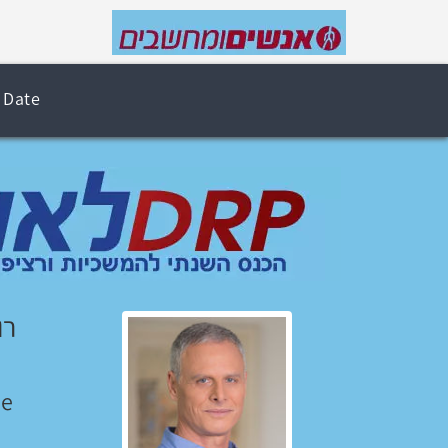
 Date
רו
e