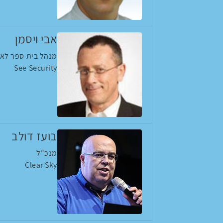
אבי ויסמן
מנהל בית ספר לא
See Security
בועז דולב
מנכ"ל
Clear Sky