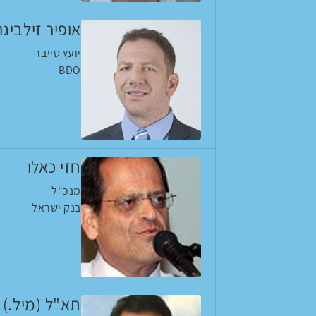
אופיר זילביגר
יועץ סייבר
BDO
חזי כאלו
מנכ"ל
בנק ישראל
תא"ל (מיל.) א