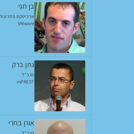
בן חגי
ארכיטקט פתרונות 
VMware
נתן ברק
מנכ"ל
mPREST
אורן בחרי
מנכ"ל