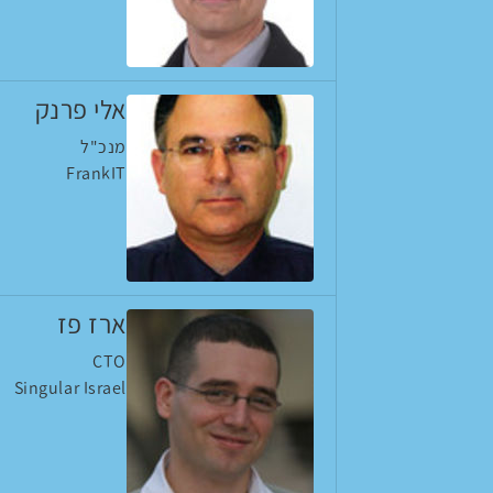
אלי פרנק
מנכ"ל
FrankIT
ארז פז
CTO
Singular Israel