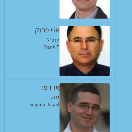
אלי פרנק
מנכ"ל
FrankIT
ארז פז
CTO
Singular Israel