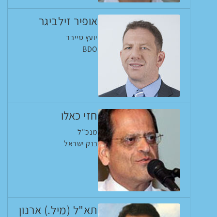
אופיר זילביגר
יועץ סייבר
BDO
חזי כאלו
מנכ"ל
בנק ישראל
תא"ל (מיל.) ארנון