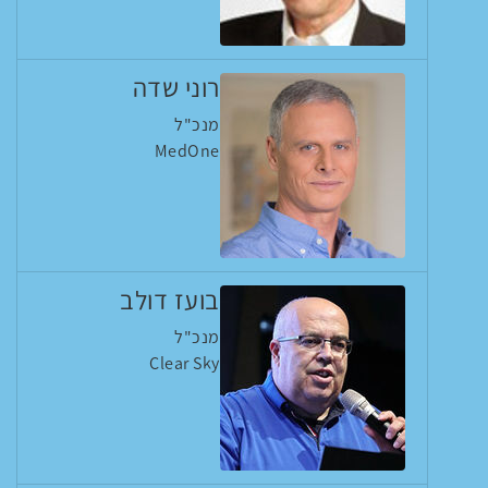
רוני שדה
מנכ"ל
MedOne
בועז דולב
מנכ"ל
Clear Sky