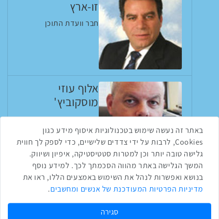
זו-ארץ
חבר וועדת התוכן
אלוף עוזי
מוסקוביץ'
ראש אגף התקשוב
צה"ל
באתר זה נעשה שימוש בטכנולוגיות איסוף מידע כגון
Cookies, לרבות על ידי צדדים שלישיים, כדי לספק לך חווית
גלישה טובה יותר וכן למטרות סטטיסטיקה, איפיון ושיווק.
המשך הגלישה באתר מהווה הסכמתך לכך. למידע נוסף
בנושא ואפשרות לנהל את השימוש באמצעים הללו, ראו את
שתפו ברשת
מדיניות הפרטיות המעודכנת של אנשים ומחשבים
.
שתף בטוויטר
שתף בפייסבוק
שתף בלינקדאין
שתף בווטסאפ
שתף בטלגרם
סגירה