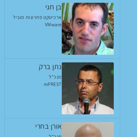
בן חגי
ארכיטקט פתרונות מוביל
VMware
נתן ברק
מנכ"ל
mPREST
אורן בחרי
מנכ"ל