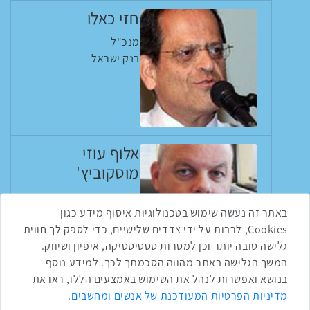
חזי כאלו
מנכ"ל
בנק ישראל
אלוף עוזי
מוסקוביץ'
ראש אגף התקשוב
צה"ל
באתר זה נעשה שימוש בטכנולוגיות איסוף מידע כגון
Cookies, לרבות על ידי צדדים שלישיים, כדי לספק לך חווית
גלישה טובה יותר וכן למטרות סטטיסטיקה, איפיון ושיווק.
המשך הגלישה באתר מהווה הסכמתך לכך. למידע נוסף
בנושא ואפשרות לנהל את השימוש באמצעים הללו, ראו את
שתפו ברשת
מדיניות הפרטיות המעודכנת של אנשים ומחשבים
.