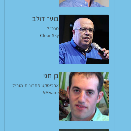
בועז דולב
מנכ"ל
Clear Sky
בן חגי
ארכיטקט פתרונות מוביל
VMware