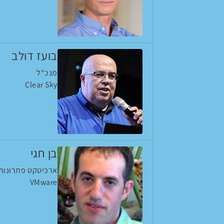
בועז דולב
מנכ"ל
Clear Sky
בן חגי
ארכיטקט פתרונות 
VMware