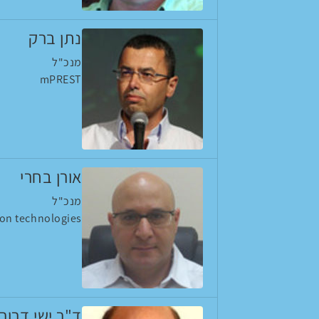
נתן ברק
מנכ"ל
mPREST
אורן בחרי
מנכ"ל
ion technologies
ד"ר ישי דרור