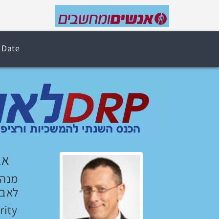
 Date
אב
מנהל
לאבט
rity