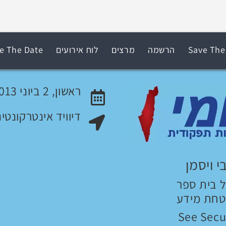
Save The
הרשמה
מרצים
לוח אירועים
e The Date
ראשון, 2 ביוני 2013
דיוויד אינטרקונטי
האירוע יתקיים בתאריך
מקום האירוע:
י ויסמן
 בית ספר
חת מידע
See Secu