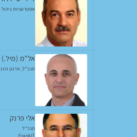
אסטרטגיות ניהול וnידע
אל"מ (מיל.) י
מנכ"ל, ארגון כוננ
אלי פרנק
מנכ"ל
FrankIT