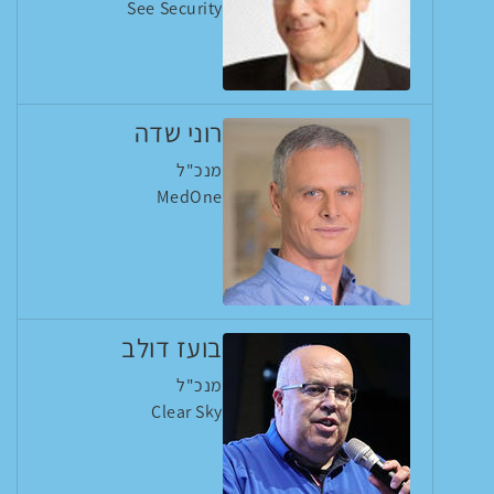
See Security
רוני שדה
מנכ"ל
MedOne
בועז דולב
מנכ"ל
Clear Sky