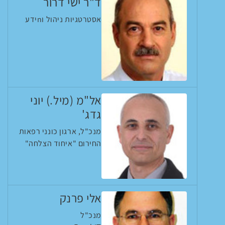
ד"ר ישי דרור
אסטרטגיות ניהול וnידע
אל"מ (מיל.) יוני
גדג'
מנכ"ל, ארגון כונני רפאות
החירום "איחוד הצלחה"
אלי פרנק
מנכ"ל